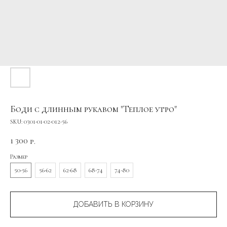
Боди с длинным рукавом "Теплое утро"
SKU:
0301-01-02-012-56
1 300
р.
Размер
50-56
56-62
62-68
68-74
74-80
ДОБАВИТЬ В КОРЗИНУ