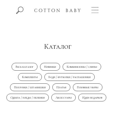
Каталог
Весь каталог
Новинки
Комбинезоны / слипы
Комплекты
Боди / футболки / распашонки
Ползунки / штанишки
Платья
Головные уборы
Одеяла / пледы / пеленки
Аксессуары
Идеи подарков