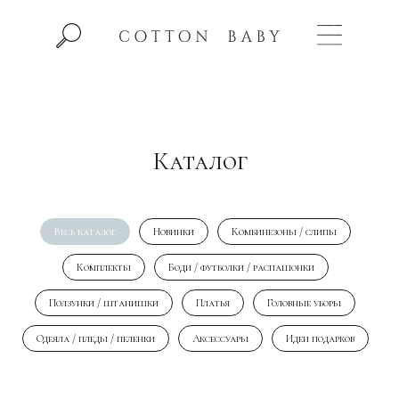
Каталог
Весь каталог
Новинки
Комбинезоны / слипы
Комплекты
Боди / футболки / распашонки
Ползунки / штанишки
Платья
Головные уборы
Одеяла / пледы / пеленки
Аксессуары
Идеи подарков