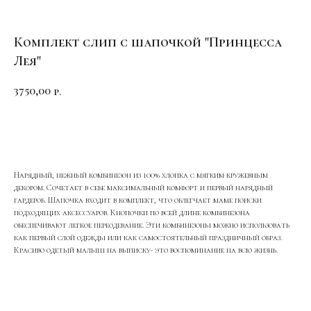
Комплект слип с шапочкой "Принцесса
Лея"
3750,00
р.
ДОБАВИТЬ В КОРЗИНУ
Нарядный, нежный комбинезон из 100% хлопка с мягким кружевным
декором. Сочетает в себе максимальный комфорт и первый нарядный
гардероб. Шапочка входит в комплект, что облегчает маме поиски
подходящих аксессуаров. Кнопочки по всей длине комбинезона
обеспечивают легкое переодевание. Эти комбинезоны можно использовать
как первый слой одежды или как самостоятельный праздничный образ.
Красиво одетый малыш на выписку- это воспоминание на всю жизнь.