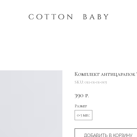
Комплект антицарапок "
SKU:
011-01-01-003
390
р.
Размер
0-3 мес
ДОБАВИТЬ В КОРЗИНУ